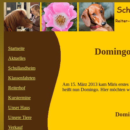
Startseite
Domingo 
Aktuelles
Schullandheim
Klassenfahrten
Am 15. März 2013 kam Miris erstes 
Reiterhof
heißt nun Domingo. Hier möchten wir
Kurstermine
Unser Haus
Domi
Unsere Tiere
Verkauf